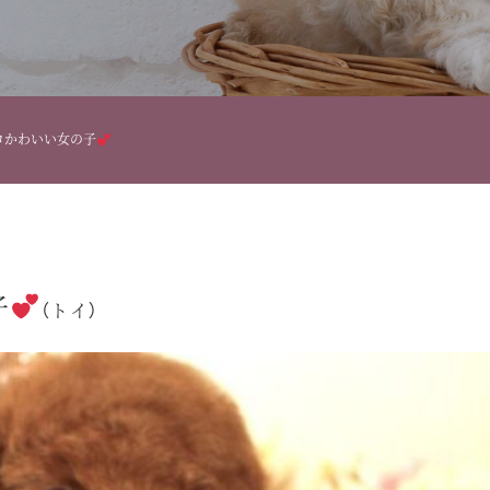
ロかわいい女の子
子
（トイ）