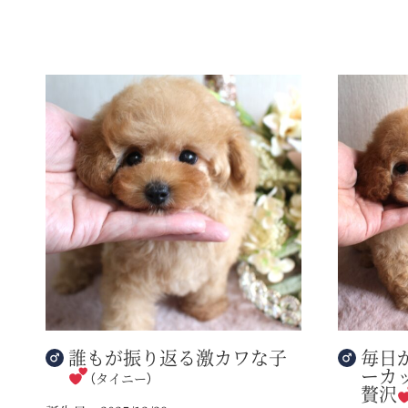
誰もが振り返る激カワな子
毎日
ーカ
（タイニー）
贅沢