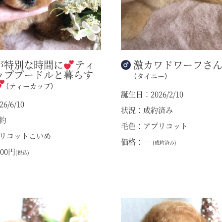
が特別な時間に
ティ
激カワドワーフさ
ッププードルと暮らす
（タイニー）
（ティーカップ）
誕生日：2026/2/10
6/6/10
状況：成約済み
約
毛色：アプリコット
リコットこいめ
価格：―
(成約済み)
00円
(税込)