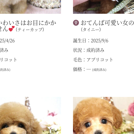
かわいさはお目にかか
おてんば可愛い女
せん
（ティーカップ）
（タイニー）
5/4/26
誕生日：2025/9/6
済み
状況：成約済み
リコット
毛色：アプリコット
価格：―
成約済み)
(成約済み)