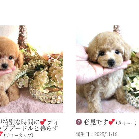
が特別な時間に
ティ
必見です
（タイニー）
ッププードルと暮らす
誕生日：2025/11/16
（ティーカップ）