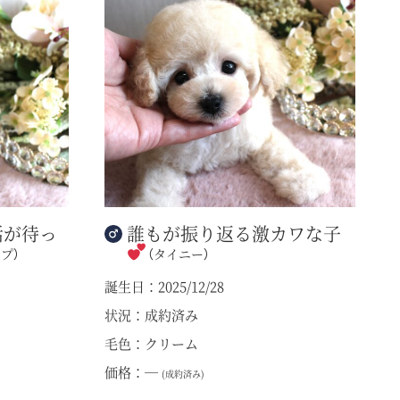
活が待っ
誰もが振り返る激カワな子
プ）
（タイニー）
誕生日：2025/12/28
状況：成約済み
毛色：クリーム
価格：―
(成約済み)