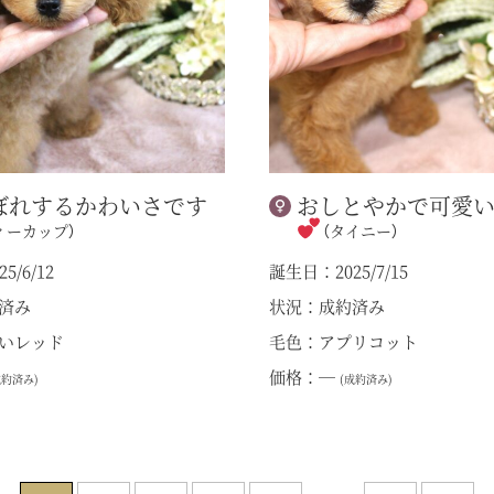
ぼれするかわいさです
おしとやかで可愛
ィーカップ）
（タイニー）
5/6/12
誕生日：2025/7/15
済み
状況：成約済み
いレッド
毛色：アプリコット
価格：―
成約済み)
(成約済み)