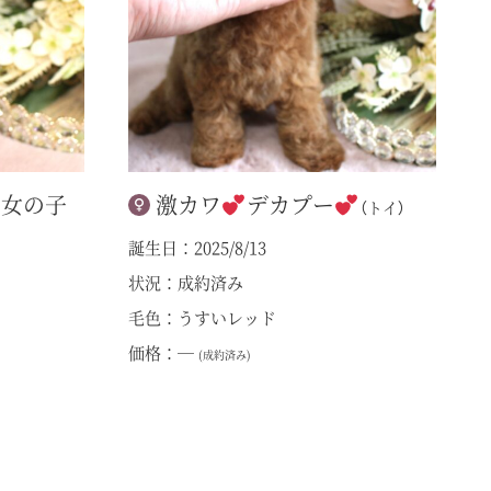
い女の子
激カワ
デカプー
（トイ）
誕生日：2025/8/13
状況：成約済み
毛色：うすいレッド
価格：―
(成約済み)