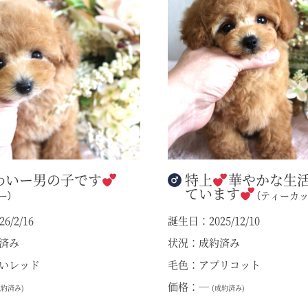
わいー男の子です
特上
華やかな生
ています
ー）
（ティーカッ
6/2/16
誕生日：2025/12/10
済み
状況：成約済み
いレッド
毛色：アプリコット
価格：―
成約済み)
(成約済み)