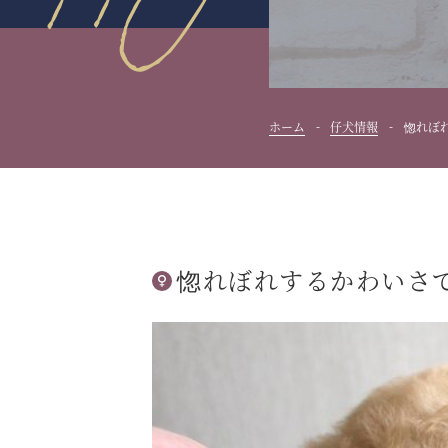
ホーム
仔犬情報
惚れぼ
惚れぼれするかわいさ