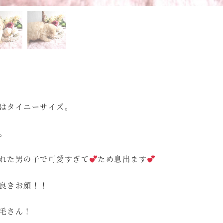
はタイニーサイズ。
。
れた男の子で可愛すぎて
ため息出ます
良きお顔！！
毛さん！