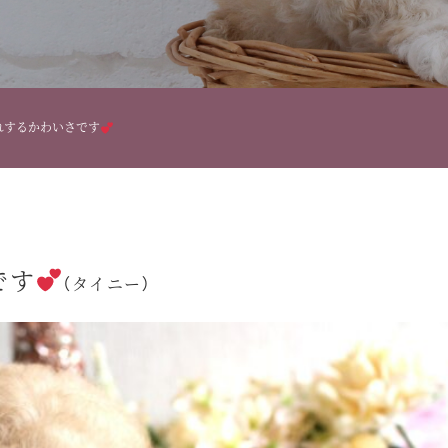
れするかわいさです
です
（タイニー）