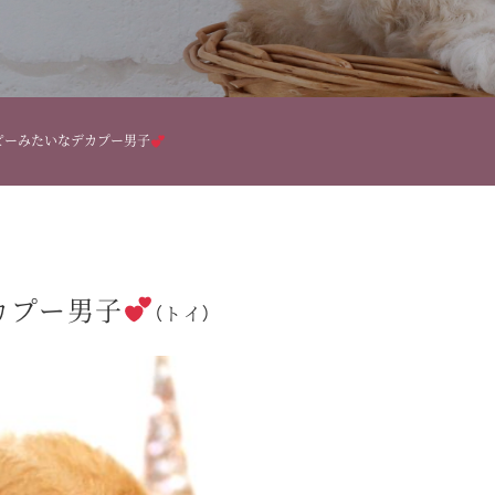
ピーみたいなデカプー男子
カプー男子
（トイ）