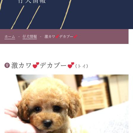
ホーム
仔犬情報
激カワ
デカプー
激カワ
デカプー
（トイ）