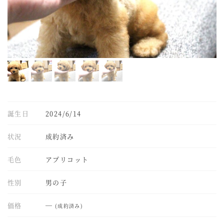
誕生日
2024/6/14
状況
成約済み
毛色
アプリコット
性別
男の子
価格
―
(成約済み)