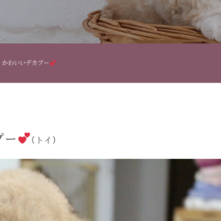
くかわいいデカプー
プー
（トイ）