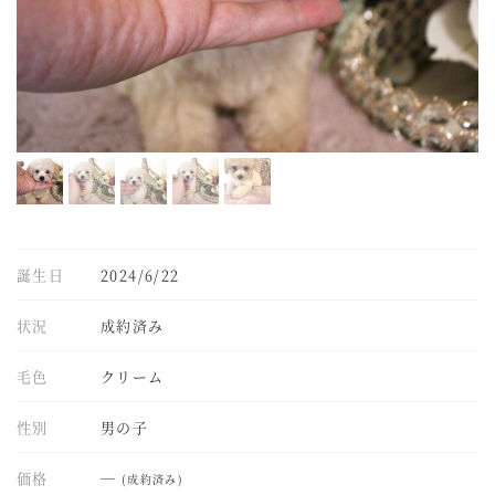
誕生日
2024/6/22
状況
成約済み
毛色
クリーム
性別
男の子
価格
―
(成約済み)