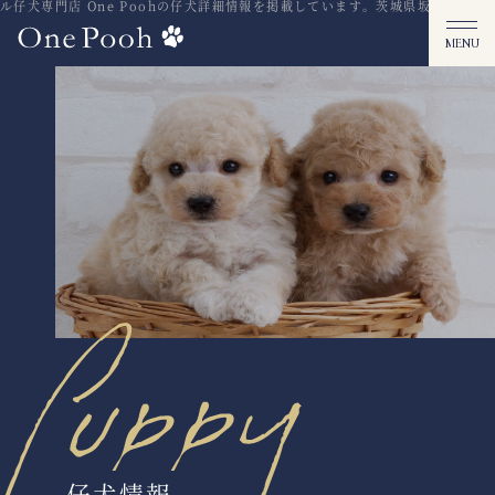
犬専門店 One Poohの仔犬詳細情報を掲載しています。茨城県坂東市
キラキラ
仔犬情報