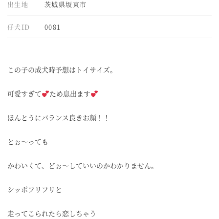
出生地
茨城県坂東市
仔犬ID
0081
この子の成犬時予想はトイサイズ。
可愛すぎて
ため息出ます
ほんとうにバランス良きお顔！！
とぉ～っても
かわいくて、どぉ～していいのかわかりません。
シッポフリフリと
走ってこられたら恋しちゃう