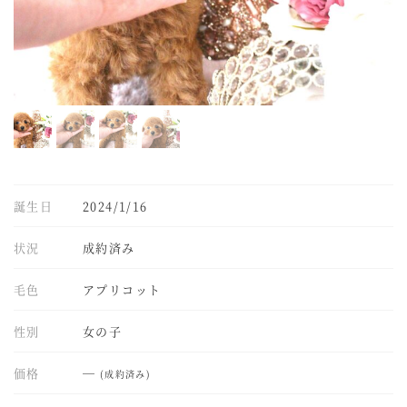
誕生日
2024/1/16
状況
成約済み
毛色
アプリコット
性別
女の子
価格
―
(成約済み)